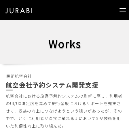
Tog
nav
Works
民間航空会社
航空会社予約システム開発支援
航空会社における旅客予解約システムの刷新に際し、利用者
のUI/UX満足度を高めて旅行全般におけるサポートを充実さ
せて、収益の向上につなげようという狙いがあったが、その
中で、とくに利用者が直接に触れるUIにおいてSPA技術を用
いた利便性向上に取り組んだ。