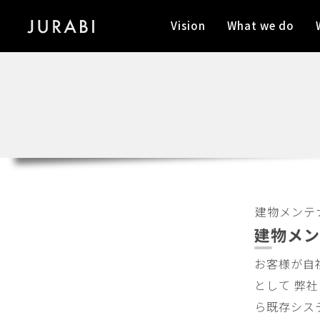
Vision
What we do
建物メンテ
建物メン
お客様が自
として 弊社
ら既存シス