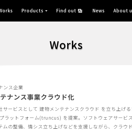
Works
Products
Find out
News
About u
Works
ナンス企業
テナンス事業クラウド化
社サービスとして 建物メンテナンスクラウド を立ち上げる
プラットフォーム(truncus) を提案。ソフトウェアサー
テムの整備、情シス立ち上げなどを支援しながら、クラウ