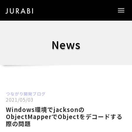
Togg
navig
News
つながり開発ブログ
2021/05/03
Windows環境でjacksonの
ObjectMapperでObjectをデコードする
際の問題