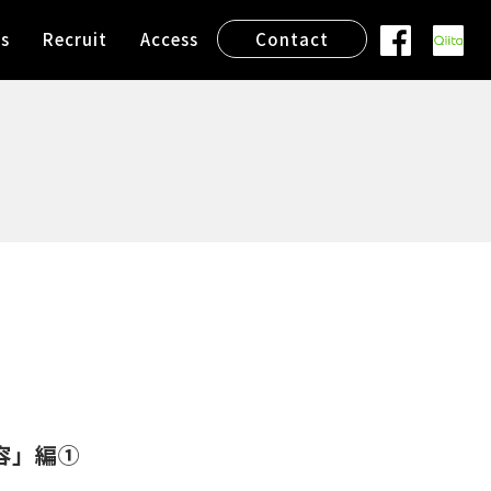
s
Recruit
Access
Contact
容」編①