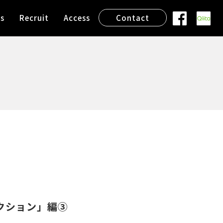
s
Recruit
Access
Contact
クション」編③