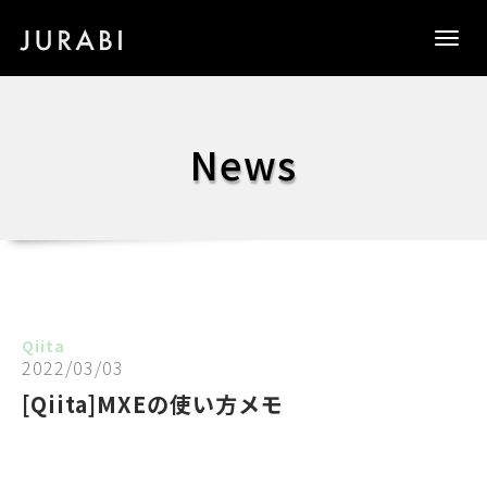
Togg
navig
News
Qiita
2022/03/03
[Qiita]MXEの使い方メモ