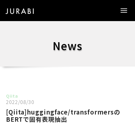
Togg
navig
News
Qiita
2022/08/30
[Qiita]huggingface/transformersの
BERTで固有表現抽出