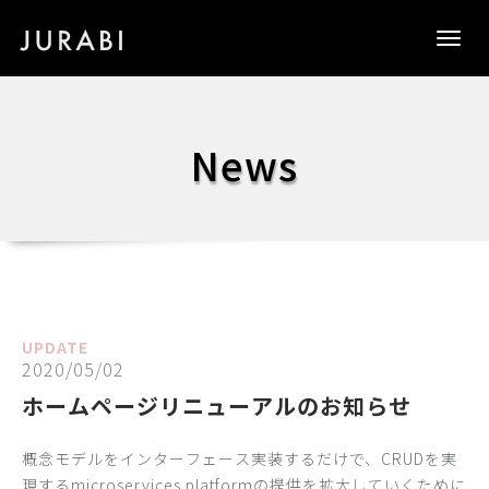
Togg
navig
News
UPDATE
2020/05/02
ホームページリニューアルのお知らせ
概念モデルをインターフェース実装するだけで、CRUDを実
現するmicroservices platformの提供を拡大していくために