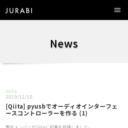
Togg
navig
News
Qiita
2019/12/10
[Qiita] pyusbでオーディオインターフェ
ースコントローラーを作る (1)
弊社メンバーがQiitaに記事を投稿しました。