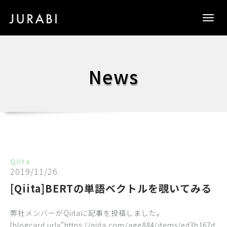
Togg
navig
News
Qiita
2019/11/26
[Qiita]BERTの単語ベクトルを覗いてみる
弊社メンバーがQiitaに記事を投稿しました。
[blogcard url=”https://qiita.com/age884/items/ed3b167d