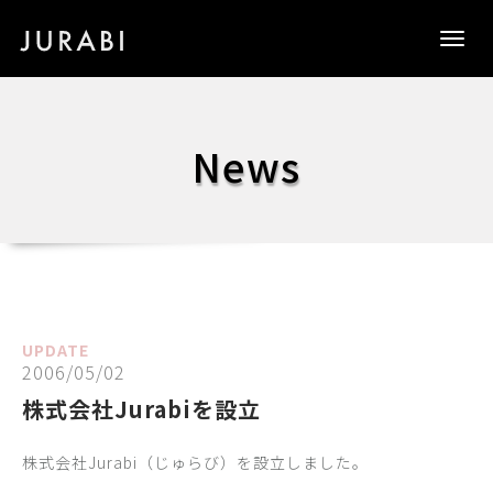
Togg
navig
News
UPDATE
2006/05/02
株式会社Jurabiを設立
株式会社Jurabi（じゅらび）を設立しました。